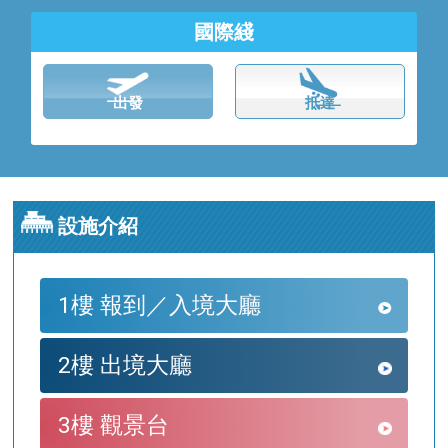
國際綫
出發
抵達
設施介紹
1樓 報到／入境大廳
2樓 出境大廳
3樓 觀景台