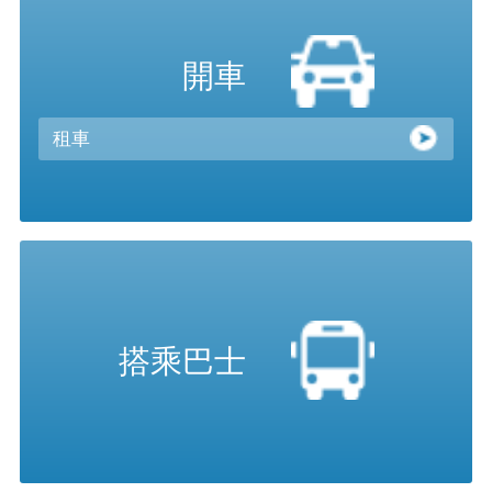
開車
租車
搭乘巴士