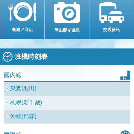
交通資訊
餐廳／商店
岡山觀光資訊
班機時刻表
國內線
東京(羽田)
札幌(新千歳)
沖繩(那覇)