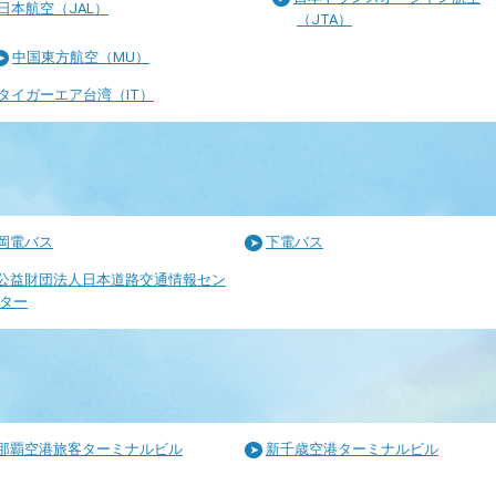
日本航空（JAL）
（JTA）
中国東方航空（MU）
タイガーエア台湾（IT）
岡電バス
下電バス
公益財団法人日本道路交通情報セン
ター
那覇空港旅客ターミナルビル
新千歳空港ターミナルビル