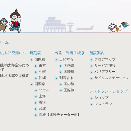
ホーム
桃太郎空港につ
時刻表
出発・到着手続き
施設案内
国内線
出発する
フロアマップ
岡山桃太郎空港につ
東京
国内線
サービス施設
いて
札幌
国際線
バリアフリー
岡山桃太郎空港概要
沖縄
到着する
サイクルステーション
国際線
国内線
ソウル
国際線
レストラン・ショップ
上海
ショップ
香港
レストラン
台北
高雄【連続チャーター便】