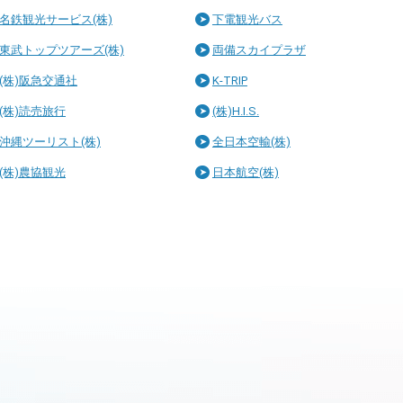
名鉄観光サービス(株)
下電観光バス
東武トップツアーズ(株)
両備スカイプラザ
(株)阪急交通社
K-TRIP
(株)読売旅行
(株)H.I.S.
沖縄ツーリスト(株)
全日本空輸(株)
(株)農協観光
日本航空(株)