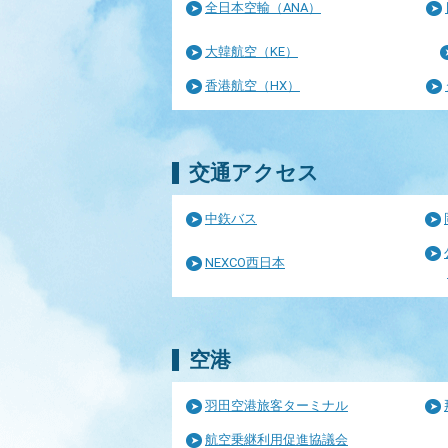
全日本空輸（ANA）
大韓航空（KE）
香港航空（HX）
交通アクセス
中鉃バス
NEXCO西日本
空港
羽田空港旅客ターミナル
航空乗継利用促進協議会