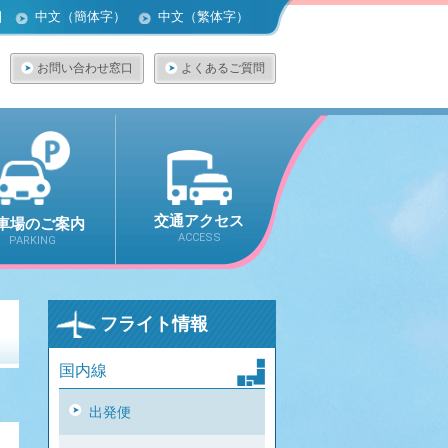
어
中文（簡体字）
中文（繁体字）
お問い合わせ窓口
よくあるご質問
交通アクセス
車場のご案内
ACCESS
PARKING
フライト情報
国内線
出発便