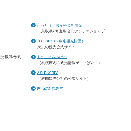
とっとり・おかやま新橋館
（鳥取県×岡山県 合同アンテナショップ）
GO TOKYO（東京観光財団）
東京の観光公式サイト
観光振興機構）
ようこそさっぽろ
（札幌市内の観光情報がいっぱい！）
VISIT KOREA
（韓国観光公社の公式サイト）
香港政府観光局