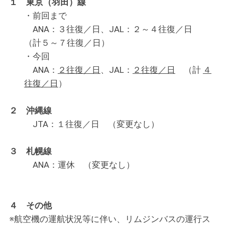
１ 東京（羽田）線
・前回まで
ANA：３往復／日、JAL：２～４往復／日
（計５～７往復／日）
・今回
ANA：
２往復／日
、JAL：
２往復／日
（計
４
往復／日
）
２ 沖縄線
JTA：１往復／日 （変更なし）
３ 札幌線
ANA：運休 （変更なし）
４ その他
※航空機の運航状況等に伴い、リムジンバスの運行ス