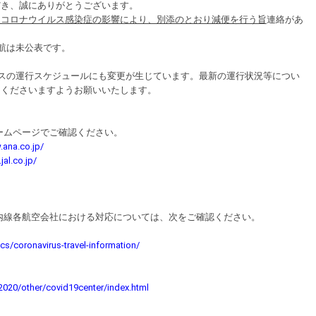
だき、誠にありがとうございます。
型コロナウイルス感染症の影響により、別添のとおり減便を行う旨
連絡があ
運航は未公表です。
スの運行スケジュールにも変更が生じています。最新の運行状況等につい
用くださいますようお願いいたします。
ームページでご確認ください。
.ana.co.jp/
jal.co.jp/
内線各航空会社における対応については、次をご確認ください。
cs/coronavirus-travel-information/
o/2020/other/covid19center/index.html