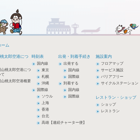
ホーム
桃太郎空港につ
時刻表
出発・到着手続き
施設案内
国内線
出発する
フロアマップ
岡山桃太郎空港につ
東京
国内線
サービス施設
いて
札幌
国際線
バリアフリー
岡山桃太郎空港概要
沖縄
到着する
サイクルステーション
国際線
国内線
ソウル
国際線
レストラン・ショップ
上海
ショップ
香港
レストラン
台北
高雄【連続チャーター便】