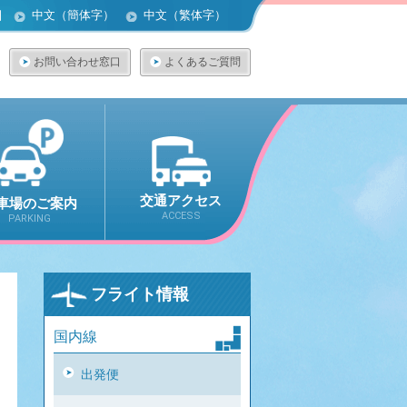
어
中文（簡体字）
中文（繁体字）
お問い合わせ窓口
よくあるご質問
交通アクセス
車場のご案内
ACCESS
PARKING
フライト情報
国内線
出発便