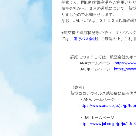
平素より、岡山桃太郎空港をご利用いた
航空会社から、
３
月
の運航について、新
りましたのでお知らせします。
なお、JAL・JTAは、３月１２日以降の
※航空機の運航状況等に伴い、リムジンバ
ては、
運行バス会社
にご確認の上、ご利
詳細につきましては、航空会社のホ
ANAホームページ
https://www
JALホームページ
https://www.
（参考）
新型コロナウイルス感染症に係る国
・ANAホームページ
https://www.ana.co.jp/ja/jp/topi
・JALホームページ
https://www.jal.co.jp/jp/ja/inf